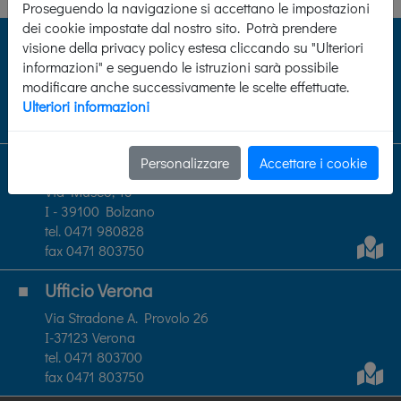
Proseguendo la navigazione si accettano le impostazioni
dei cookie impostate dal nostro sito. Potrà prendere
Ufficio Ora
visione della privacy policy estesa cliccando su "Ulteriori
Via Vecchia, 18/c
informazioni" e seguendo le istruzioni sarà possibile
I-39040 Ora
modificare anche successivamente le scelte effettuate.
tel. 0471 803700
Ulteriori informazioni
fax 0471 803750
Uffico Bolzano
Personalizzare
Accettare i cookie
Via Museo, 13
I - 39100 Bolzano
tel. 0471 980828
fax 0471 803750
Ufficio Verona
Via Stradone A. Provolo 26
I-37123 Verona
tel. 0471 803700
fax 0471 803750